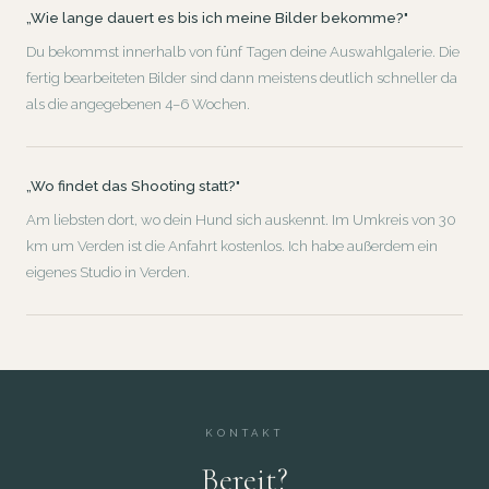
„Wie lange dauert es bis ich meine Bilder bekomme?"
Du bekommst innerhalb von fünf Tagen deine Auswahlgalerie. Die
fertig bearbeiteten Bilder sind dann meistens deutlich schneller da
als die angegebenen 4–6 Wochen.
„Wo findet das Shooting statt?"
Am liebsten dort, wo dein Hund sich auskennt. Im Umkreis von 30
km um Verden ist die Anfahrt kostenlos. Ich habe außerdem ein
eigenes Studio in Verden.
KONTAKT
Bereit?