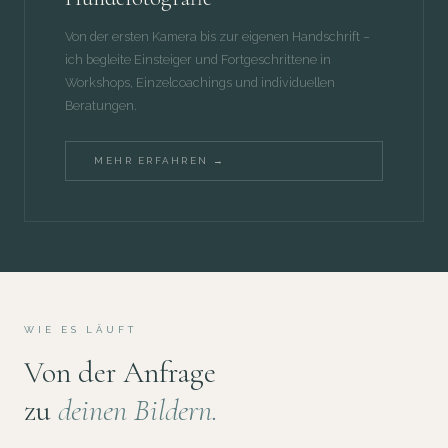
Von der ersten Kamera bis zur eigenen Handschrift –
ich begleite Einsteiger und Fortgeschrittene in
Workshops, Einzelcoachings und individuellen
Beratungen.
MEHR ERFAHREN →
WIE ES LÄUFT
Von der Anfrage
zu
deinen Bildern.