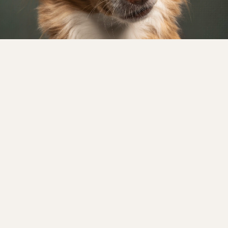
STUDIO · LICHT · ELEGANZ
Studio
Fotografie
ZUR GALERIE →
NOCH MEHR BILDER
Mehr Momente auf
Instagram.